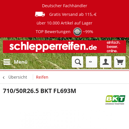
Deutscher Fachhändler
Gratis Versand ab 115,-€
über 10.000 Artikel auf Lager
TOP Bewertungen
~99%
Menü
Übersicht
Reifen
710/50R26.5 BKT FL693M