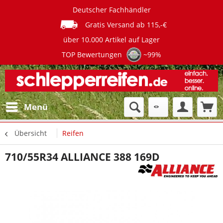
Deutscher Fachhändler
Gratis Versand ab 115,-€
über 10.000 Artikel auf Lager
TOP Bewertungen
~99%
Menü
Übersicht
Reifen
710/55R34 ALLIANCE 388 169D