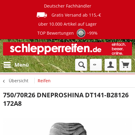
Deutscher Fachhändler
Gratis Versand ab 115,-€
über 10.000 Artikel auf Lager
TOP Bewertungen
~99%
Menü
Übersicht
Reifen
750/70R26 DNEPROSHINA DT141-B28126
172A8