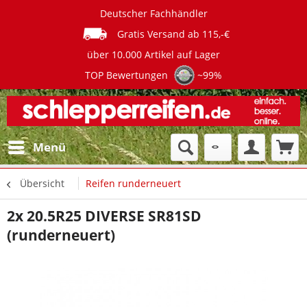
Deutscher Fachhändler
Gratis Versand ab 115,-€
über 10.000 Artikel auf Lager
TOP Bewertungen
~99%
Menü
Übersicht
Reifen runderneuert
2x 20.5R25 DIVERSE SR81SD
(runderneuert)