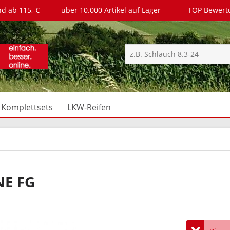
nd ab 115,-€
über 10.000 Artikel auf Lager
TOP Bewer
Komplettsets
LKW-Reifen
NE FG