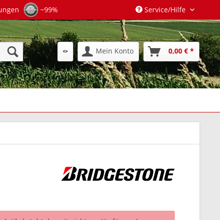
tungen
~99%
Service/Hilfe
Mein Konto
0,00 € *