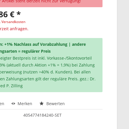
 Artikel steht derzeit nicht zur Verfügung!
86 € *
l. Versandkosten
erzeit anfragen.
n: +1% Nachlass auf Vorabzahlung | andere
ngsarten = regulärer Preis
igter Bestpreis ist inkl. Vorkasse-/Skontovorteil
,9% (aktuell durch Aktion +1% = 1,9%) bei Zahlung
berweisung (nutzen >40% d. Kunden). Bei allen
en Zahlungsarten gilt der reguläre Preis. gez.: Dr.
ed P. Zilling
hen
Merken
Bewerten
4054774184240-SET