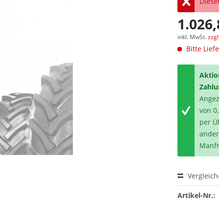
Dieser
1.026,
inkl. MwSt.
zzg
Bitte Lief
Aktio
Zahlu
Angeze
von 0
per Ü
ander
Manfr
Vergleic
Artikel-Nr.: