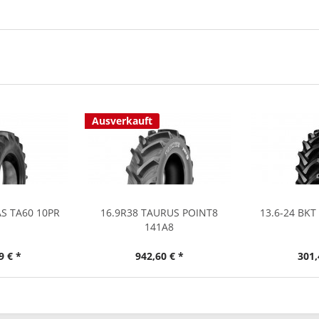
Ausverkauft
AS TA60 10PR
16.9R38 TAURUS POINT8
13.6-24 BKT
141A8
9 € *
942,60 € *
301,