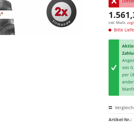
Dieser
1.561,
inkl. MwSt.
zzg
Bitte Lief
Aktio
Zahlu
Angeze
von 0
per Ü
ander
Manfr
Vergleic
Artikel-Nr.: