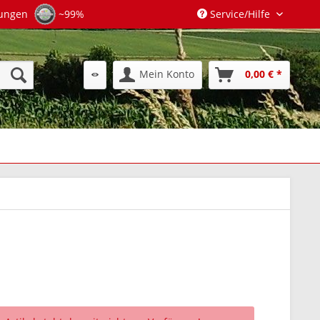
tungen
~99%
Service/Hilfe
Mein Konto
0,00 € *