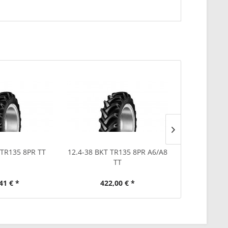
 TR135 8PR TT
12.4-38 BKT TR135 8PR A6/A8
7.50-16 BKT 
TT
41 € *
422,00 € *
89