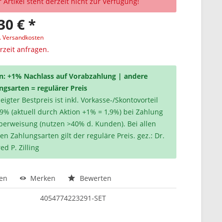
 Artikel steht derzeit nicht zur Verfügung!
30 € *
l. Versandkosten
erzeit anfragen.
n: +1% Nachlass auf Vorabzahlung | andere
ngsarten = regulärer Preis
igter Bestpreis ist inkl. Vorkasse-/Skontovorteil
,9% (aktuell durch Aktion +1% = 1,9%) bei Zahlung
berweisung (nutzen >40% d. Kunden). Bei allen
en Zahlungsarten gilt der reguläre Preis. gez.: Dr.
ed P. Zilling
hen
Merken
Bewerten
4054774223291-SET