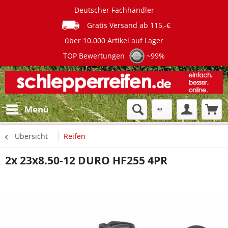
Deutscher Fachhändler
Gratis Versand ab 115,-€
über 10.000 Artikel auf Lager
TOP Bewertungen
~99%
Menü
Übersicht
Reifen
2x 23x8.50-12 DURO HF255 4PR