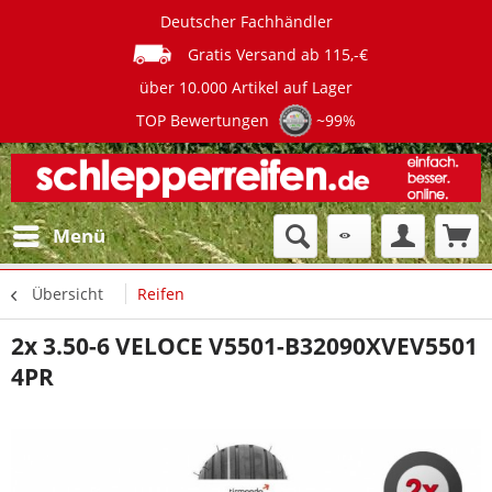
Deutscher Fachhändler
Gratis Versand ab 115,-€
über 10.000 Artikel auf Lager
TOP Bewertungen
~99%
Menü
Übersicht
Reifen
2x 3.50-6 VELOCE V5501-B32090XVEV5501
4PR