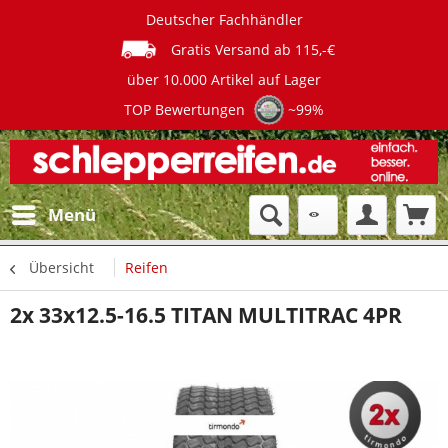
Deutscher Fachhändler
Gratis Versand ab 115,-€
über 10.000 Artikel auf Lager
TOP Bewertungen
~99%
Menü
Übersicht
Reifen
2x 33x12.5-16.5 TITAN MULTITRAC 4PR