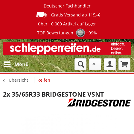
Deutscher Fachhändler
Gratis Versand ab 115,-€
über 10.000 Artikel auf Lager
TOP Bewertungen
~99%
Menü
Übersicht
Reifen
2x 35/65R33 BRIDGESTONE VSNT