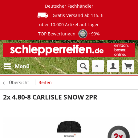
Deutscher Fachhändler
Gratis Versand ab 115,-€
über 10.000 Artikel auf Lager
TOP Bewertungen
~99%
Menü
Übersicht
Reifen
2x 4.80-8 CARLISLE SNOW 2PR