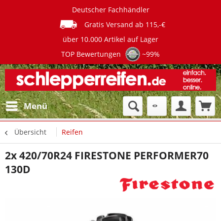
Deutscher Fachhändler
Gratis Versand ab 115,-€
über 10.000 Artikel auf Lager
TOP Bewertungen
~99%
Menü
Übersicht
Reifen
2x 420/70R24 FIRESTONE PERFORMER70
130D