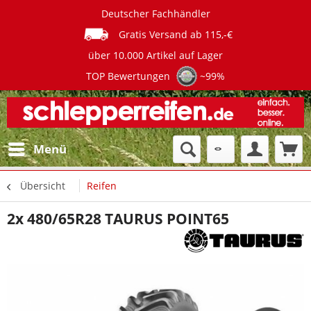
Deutscher Fachhändler
Gratis Versand ab 115,-€
über 10.000 Artikel auf Lager
TOP Bewertungen
~99%
Menü
Übersicht
Reifen
2x 480/65R28 TAURUS POINT65