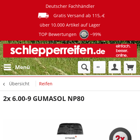
Deutscher Fachhändler
Gratis Versand ab 115,-€
über 10.000 Artikel auf Lager
TOP Bewertungen
~99%
Menü
Übersicht
Reifen
2x 6.00-9 GUMASOL NP80