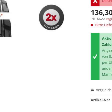
Dieser
136,30
inkl. MwSt.
zzg
Bitte Lief
Aktio
Zahlu
Angeze
von 0
per Ü
ander
Manfr
Vergleic
Artikel-Nr.: