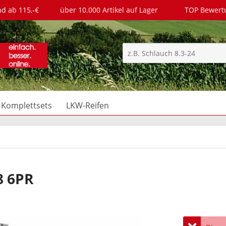
nd ab 115,-€
über 10.000 Artikel auf Lager
TOP Bewer
Komplettsets
LKW-Reifen
8 6PR