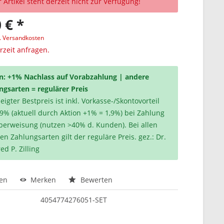
 Artikel steht derzeit nicht zur Verfügung!
 € *
l. Versandkosten
erzeit anfragen.
n: +1% Nachlass auf Vorabzahlung | andere
ngsarten = regulärer Preis
igter Bestpreis ist inkl. Vorkasse-/Skontovorteil
,9% (aktuell durch Aktion +1% = 1,9%) bei Zahlung
berweisung (nutzen >40% d. Kunden). Bei allen
en Zahlungsarten gilt der reguläre Preis. gez.: Dr.
ed P. Zilling
hen
Merken
Bewerten
4054774276051-SET