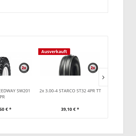
Ausverkauft
PEEDWAY SW201
2x 3.00-4 STARCO ST32 4PR TT
2x 6.50-16 
PR
60 € *
39,10 € *
208