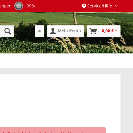
tungen
~99%
Service/Hilfe
Mein Konto
0,00 € *