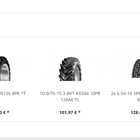
TR135 8PR TT
10.0/75-15.3 BKT AS504 10PR
2x 6.50-16 S
128A6 TL
8
0 € *
101,97 € *
128,