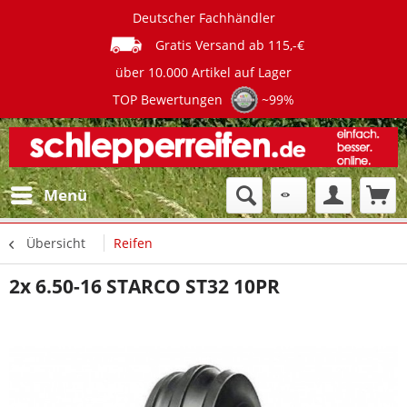
Deutscher Fachhändler
Gratis Versand ab 115,-€
über 10.000 Artikel auf Lager
TOP Bewertungen
~99%
Menü
Übersicht
Reifen
2x 6.50-16 STARCO ST32 10PR