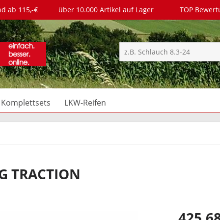
nd ab 115,-€
über 10.000 Artikel auf Lager
TOP Bewer
Komplettsets
LKW-Reifen
RG TRACTION
425,68