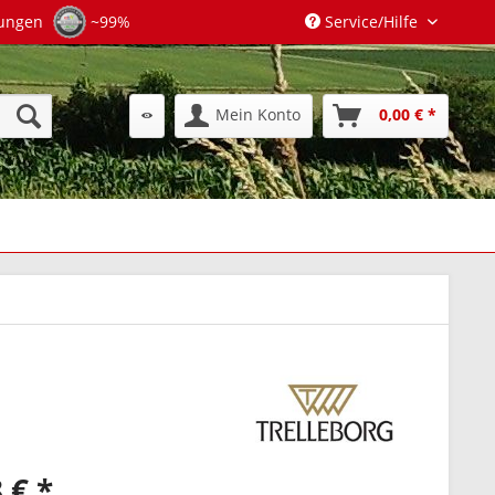
tungen
~99%
Service/Hilfe
Mein Konto
0,00 € *
 € *