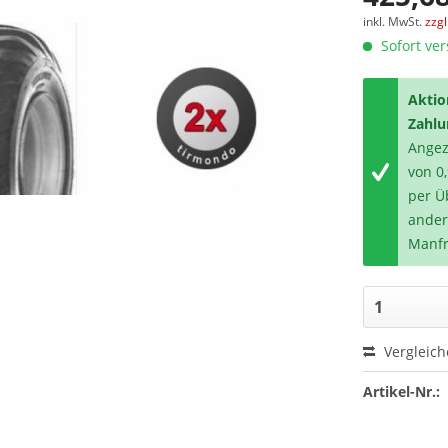
inkl. MwSt.
zzg
Sofort ver
Aktio
Zahlu
Angeze
von 0
per Ü
ander
Manfr
Vergleic
Artikel-Nr.: