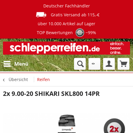
Deutscher Fachhändler
Gratis Versand ab 115,-€
über 10.000 Artikel auf Lager
TOP Bewertungen
~99%
Menü
Übersicht
Reifen
2x 9.00-20 SHIKARI SKL800 14PR