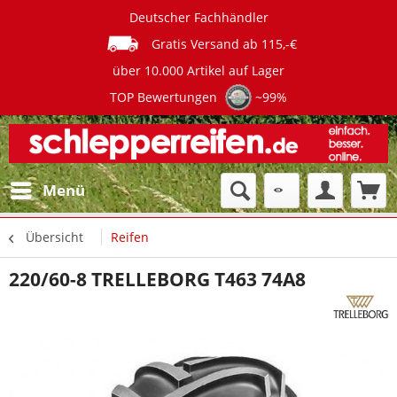
Deutscher Fachhändler
Gratis Versand ab 115,-€
über 10.000 Artikel auf Lager
TOP Bewertungen
~99%
Menü
Übersicht
Reifen
220/60-8 TRELLEBORG T463 74A8