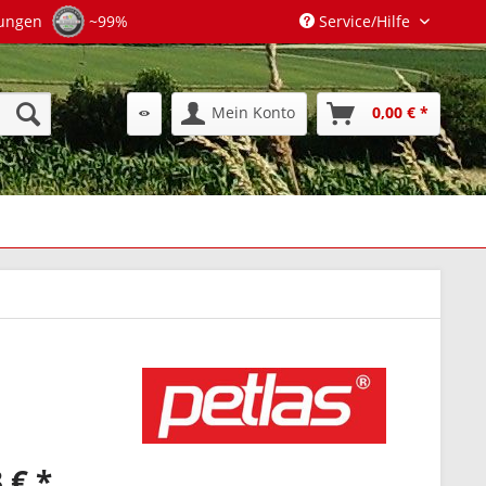
tungen
~99%
Service/Hilfe
Mein Konto
0,00 € *
 € *