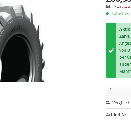
inkl. MwSt.
zzg
Sofort ver
Aktio
Zahlu
Angeze
von 0
per Ü
ander
Manfr
Vergleic
Artikel-Nr.: