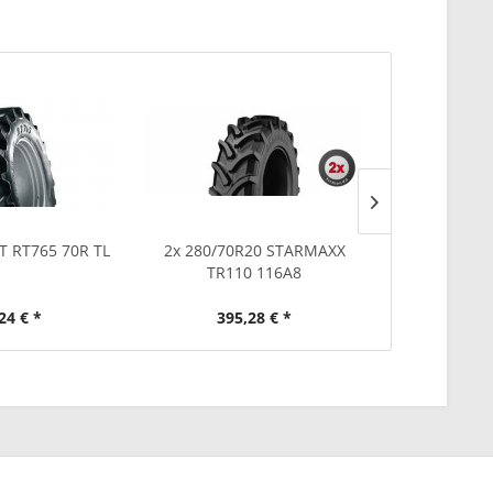
T RT765 70R TL
2x 280/70R20 STARMAXX
300/70R20
TR110 116A8
1
24 € *
395,28 € *
359