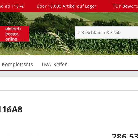
nd ab 115,-€
über 10.000 Artikel auf Lager
TOP Bewer
Komplettsets
LKW-Reifen
116A8
286,53