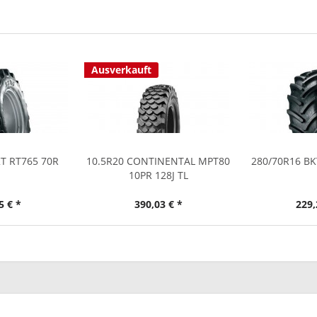
Ausverkauft
KT RT765 70R
10.5R20 CONTINENTAL MPT80
280/70R16 BK
10PR 128J TL
5 € *
390,03 € *
229,