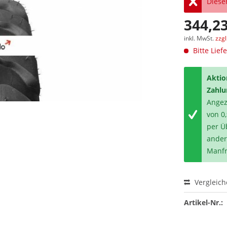
Dieser
344,23
inkl. MwSt.
zzg
Bitte Lief
Aktio
Zahlu
Angeze
von 0
per Ü
ander
Manfr
Vergleic
Artikel-Nr.: