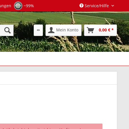
tungen
~99%
Service/Hilfe
Mein Konto
0,00 € *