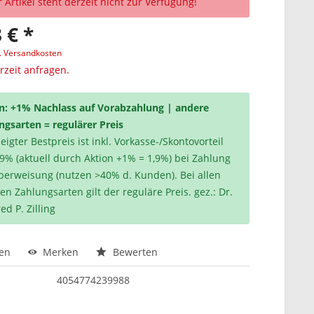
 Artikel steht derzeit nicht zur Verfügung!
 € *
l. Versandkosten
erzeit anfragen.
n: +1% Nachlass auf Vorabzahlung | andere
ngsarten = regulärer Preis
igter Bestpreis ist inkl. Vorkasse-/Skontovorteil
,9% (aktuell durch Aktion +1% = 1,9%) bei Zahlung
berweisung (nutzen >40% d. Kunden). Bei allen
en Zahlungsarten gilt der reguläre Preis. gez.: Dr.
ed P. Zilling
hen
Merken
Bewerten
4054774239988