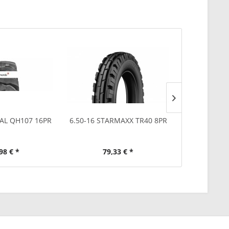
TAL QH107 16PR
6.50-16 STARMAXX TR40 8PR
8-16 BKT 
98 € *
79,33 € *
99