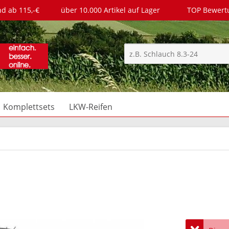
nd ab 115,-€
über 10.000 Artikel auf Lager
TOP Bewer
Komplettsets
LKW-Reifen