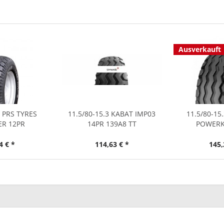
Ausverkauft
3 PRS TYRES
11.5/80-15.3 KABAT IMP03
11.5/80-15
ER 12PR
14PR 139A8 TT
POWERK
4 € *
114,63 € *
145,