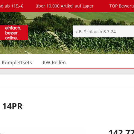
nd ab 115,-€
über 10.000 Artikel auf Lager
TOP Bewer
Komplettsets
LKW-Reifen
3 14PR
142,72