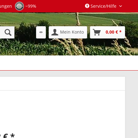
tungen
~99%
Service/Hilfe
Mein Konto
0,00 € *
 € *