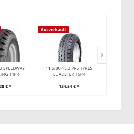
Ausverkauft
Ausverkauf
.3 SPEEDWAY
11.5/80-15.3 PRS TYRES
11.5/80-1
ING 14PR
LOADSTER 16PR
LOADS
28 € *
134,54 € *
250