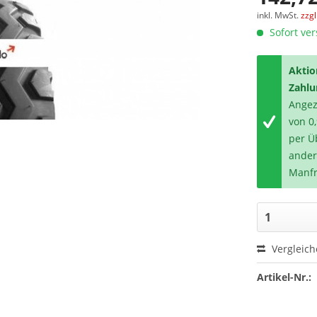
inkl. MwSt.
zzg
Sofort ver
Aktio
Zahlu
Angeze
von 0
per Ü
ander
Manfr
Vergleic
Artikel-Nr.: