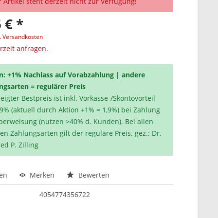
 Artikel steht derzeit nicht zur Verfügung!
 € *
l. Versandkosten
erzeit anfragen.
n: +1% Nachlass auf Vorabzahlung | andere
ngsarten = regulärer Preis
igter Bestpreis ist inkl. Vorkasse-/Skontovorteil
,9% (aktuell durch Aktion +1% = 1,9%) bei Zahlung
berweisung (nutzen >40% d. Kunden). Bei allen
en Zahlungsarten gilt der reguläre Preis. gez.: Dr.
ed P. Zilling
hen
Merken
Bewerten
4054774356722