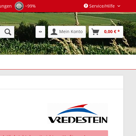
tungen
~99%
Service/Hilfe
Mein Konto
0,00 € *