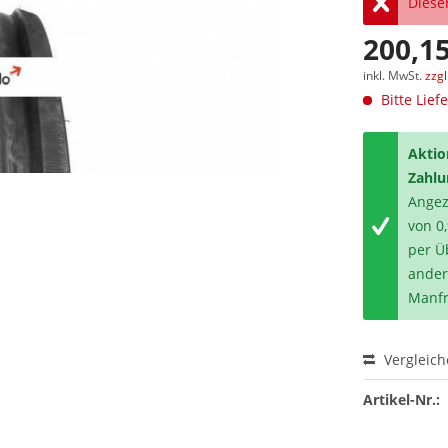
Dieser
200,15
inkl. MwSt.
zzg
Bitte Lief
Aktio
Zahlu
Angeze
von 0
per Ü
ander
Manfr
Vergleic
Artikel-Nr.: