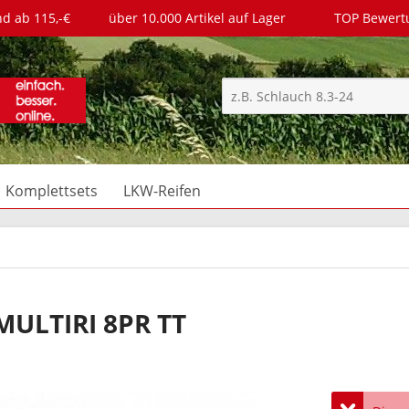
nd ab 115,-€
über 10.000 Artikel auf Lager
TOP Bewer
Komplettsets
LKW-Reifen
MULTIRI 8PR TT