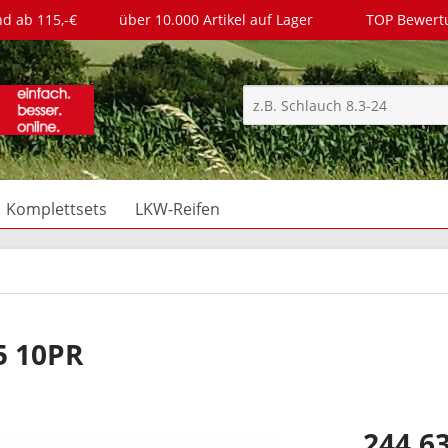
nd ab 115,-€
über 10.000 Artikel auf Lager
TOP Bewer
Komplettsets
LKW-Reifen
5 10PR
244,63