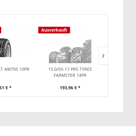
Ausverkauft
Ausverkauf
KT AW705 10PR
15.0/55-17 PRS TYRES
15.0/55-
FARMSTER 14PR
POWER
51 € *
193,96 € *
191