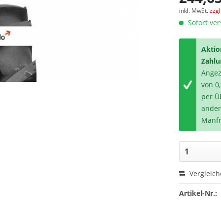
inkl. MwSt.
zzg
Sofort ver
Aktio
Zahlu
Angeze
von 0
per Ü
ander
Manfr
Vergleic
Artikel-Nr.: