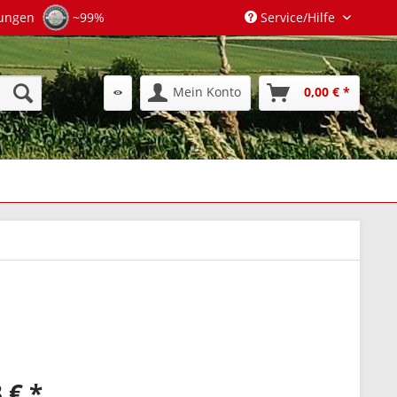
tungen
~99%
Service/Hilfe
Mein Konto
0,00 € *
 € *