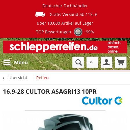
Deutscher Fachhändler
Gratis Versand ab 115,-€
über 10.000 Artikel auf Lager
TOP Bewertungen
~99%
Menü
Übersicht
Reifen
16.9-28 CULTOR ASAGRI13 10PR