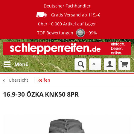
Deutscher Fachhändler
Gratis Versand ab 115,-€
über 10.000 Artikel auf Lager
TOP Bewertungen
~99%
Menü
Übersicht
Reifen
16.9-30 ÖZKA KNK50 8PR