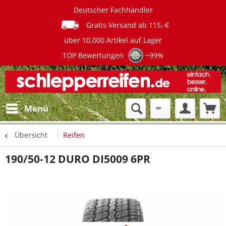
Deutscher Fachhändler
Gratis Versand ab 115,-€
über 10.000 Artikel auf Lager
TOP Bewertungen
~99%
Menü
Übersicht
Reifen
190/50-12 DURO DI5009 6PR