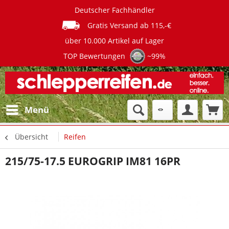
Deutscher Fachhändler
Gratis Versand ab 115,-€
über 10.000 Artikel auf Lager
TOP Bewertungen
~99%
Menü
Übersicht
Reifen
215/75-17.5 EUROGRIP IM81 16PR