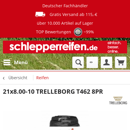
Deutscher Fachhändler
Gratis Versand ab 115,-€
über 10.000 Artikel auf Lager
TOP Bewertungen
~99%
Menü
Übersicht
Reifen
21x8.00-10 TRELLEBORG T462 8PR