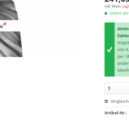
inkl. MwSt.
zzg
Sofort ver
Aktio
Zahlu
Angeze
von 0
per Ü
ander
Manfr
Vergleic
Artikel-Nr.: