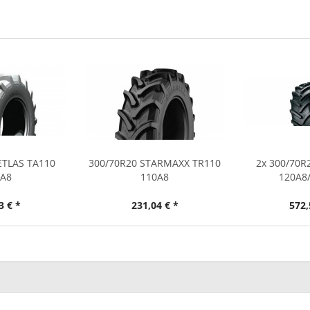
ETLAS TA110
300/70R20 STARMAXX TR110
2x 300/70R
0A8
110A8
120A8/
3 € *
231,04 € *
572,