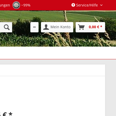
tungen
~99%
Service/Hilfe
Mein Konto
0,00 € *
 € *