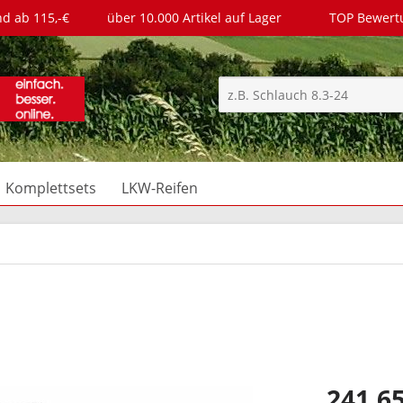
nd ab 115,-€
über 10.000 Artikel auf Lager
TOP Bewer
Komplettsets
LKW-Reifen
241,65