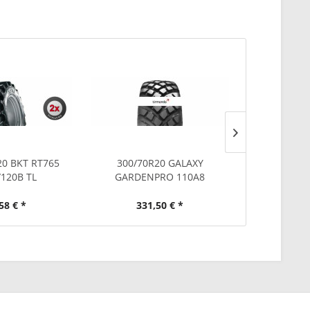
20 BKT RT765
300/70R20 GALAXY
300/70R20 ÖZ
120B TL
GARDENPRO 110A8
(bis
58 € *
331,50 € *
233