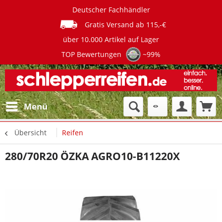
Deutscher Fachhändler
Gratis Versand ab 115,-€
über 10.000 Artikel auf Lager
TOP Bewertungen
~99%
Menü
Übersicht
Reifen
280/70R20 ÖZKA AGRO10-B11220X