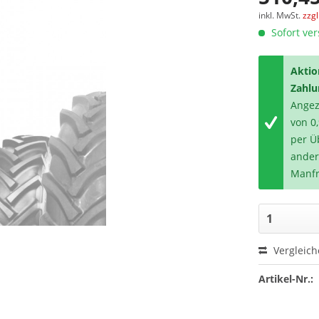
inkl. MwSt.
zzg
Sofort ver
Aktio
Zahlu
Angeze
von 0
per Ü
ander
Manfr
Vergleic
Artikel-Nr.: