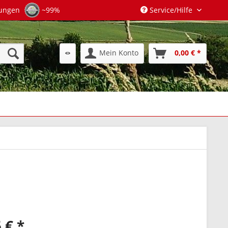
tungen
~99%
Service/Hilfe
Mein Konto
0,00 € *
 € *