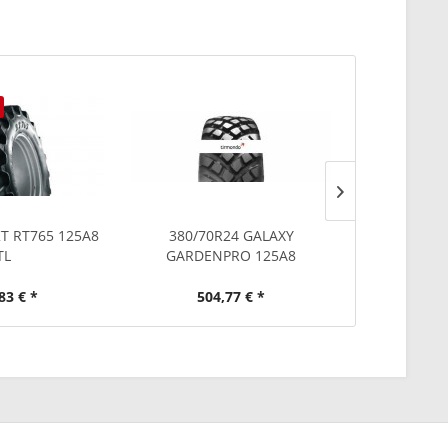
T RT765 125A8
380/70R24 GALAXY
380/70R24 
TL
GARDENPRO 125A8
1
83 € *
504,77 € *
654