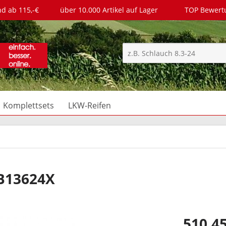
nd ab 115,-€
über 10.000 Artikel auf Lager
TOP Bewer
Komplettsets
LKW-Reifen
B13624X
510,45