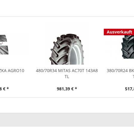
Ausverkauft
ÖZKA AGRO10
480/70R34 MITAS AC70T 143A8
380/70R24 BK
TL
8 € *
981,39 € *
517,