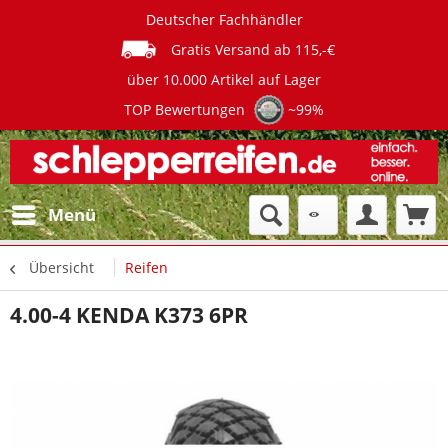
Deutscher Fachhändler
Gratis Versand ab 115,-€
über 10.000 Artikel auf Lager
TOP Bewertungen
~99%
Menü
Übersicht
Reifen
4.00-4 KENDA K373 6PR