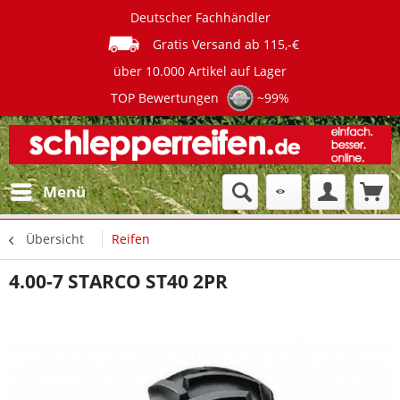
Deutscher Fachhändler
Gratis Versand ab 115,-€
über 10.000 Artikel auf Lager
TOP Bewertungen
~99%
Menü
Übersicht
Reifen
4.00-7 STARCO ST40 2PR