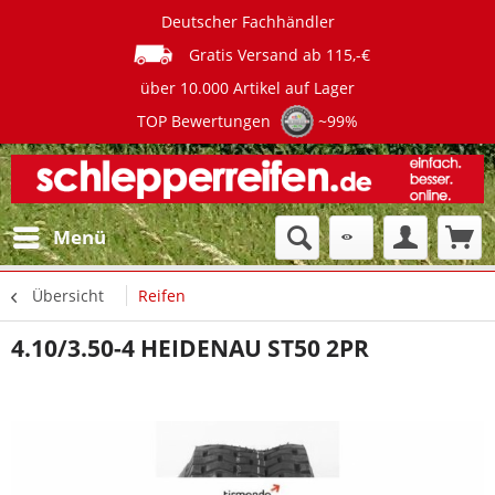
Deutscher Fachhändler
Gratis Versand ab 115,-€
über 10.000 Artikel auf Lager
TOP Bewertungen
~99%
Menü
Übersicht
Reifen
4.10/3.50-4 HEIDENAU ST50 2PR