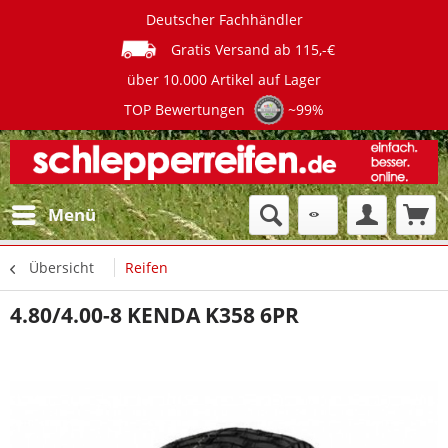
Deutscher Fachhändler
Gratis Versand ab 115,-€
über 10.000 Artikel auf Lager
TOP Bewertungen
~99%
Menü
Übersicht
Reifen
4.80/4.00-8 KENDA K358 6PR