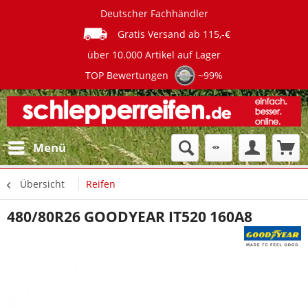
Deutscher Fachhändler
Gratis Versand ab 115,-€
über 10.000 Artikel auf Lager
TOP Bewertungen
~99%
Menü
Übersicht
Reifen
480/80R26 GOODYEAR IT520 160A8