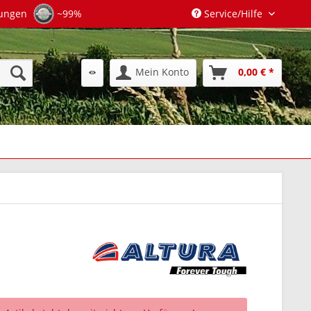
tungen
~99%
Service/Hilfe
Mein Konto
0,00 € *