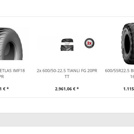
PETLAS IMF18
2x 600/50-22.5 TIANLI FG 20PR
600/55R22.5 B
PR
TT
1
1 € *
2.961,06 € *
1.115