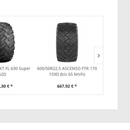
KT FL 630 Super
600/50R22.5 ASCENSO FTR 170
460/70R24
62D
159D (bis 65 km/h)
165A2 (
,30 € *
667,92 € *
779