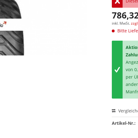
Dieser
786,32
inkl. MwSt.
zzg
Bitte Lief
Aktio
Zahlu
Angeze
von 0
per Ü
ander
Manfr
Vergleic
Artikel-Nr.: