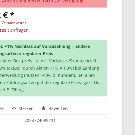
 Artikel steht derzeit nicht zur Verfügung!
 € *
l. Versandkosten
erzeit anfragen.
n: +1% Nachlass auf Vorabzahlung | andere
ngsarten = regulärer Preis
igter Bestpreis ist inkl. Vorkasse-/Skontovorteil
,9% (aktuell durch Aktion +1% = 1,9%) bei Zahlung
berweisung (nutzen >40% d. Kunden). Bei allen
en Zahlungsarten gilt der reguläre Preis. gez.: Dr.
ed P. Zilling
hen
Merken
Bewerten
4054774089231