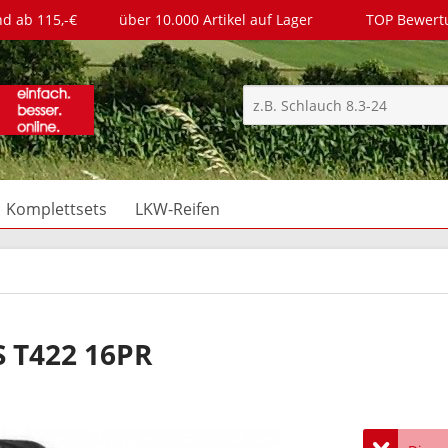
nd ab 115,-€
über 10.000 Artikel auf Lager
TOP Bewer
Komplettsets
LKW-Reifen
S T422 16PR