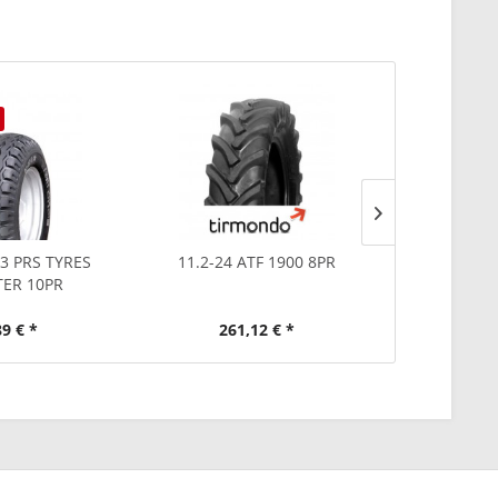
.3 PRS TYRES
11.2-24 ATF 1900 8PR
5.00-8 
ER 10PR
89 € *
261,12 € *
115