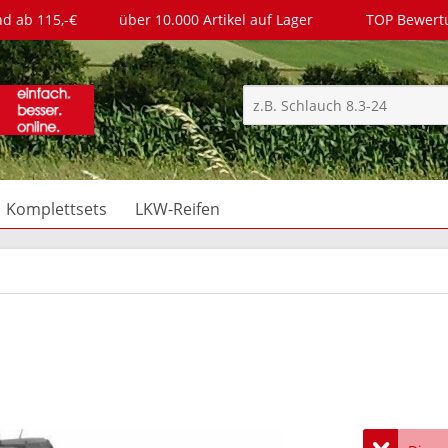
nd ab 115,-€
über 10.000 Artikel auf Lager
TOP Bewer
Komplettsets
LKW-Reifen