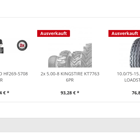
Ausverkauft
Ausverkauft
RO HF269-5708
2x 5.00-8 KINGSTIRE KT7763
10.0/75-15
PR
6PR
LOADST
4 € *
93,28 € *
76,