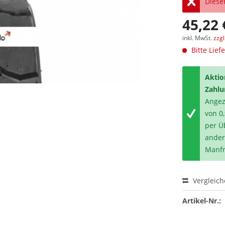
Dieser
45,22 
inkl. MwSt.
zzg
Bitte Lief
Aktio
Zahlu
Angeze
von 0
per Ü
ander
Manfr
Vergleic
Artikel-Nr.: