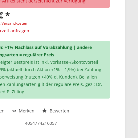
 Artikel steht derzeit nicht zur Verfügung!
€ *
l. Versandkosten
erzeit anfragen.
n: +1% Nachlass auf Vorabzahlung | andere
ngsarten = regulärer Preis
igter Bestpreis ist inkl. Vorkasse-/Skontovorteil
,9% (aktuell durch Aktion +1% = 1,9%) bei Zahlung
berweisung (nutzen >40% d. Kunden). Bei allen
en Zahlungsarten gilt der reguläre Preis. gez.: Dr.
ed P. Zilling
hen
Merken
Bewerten
4054774216057