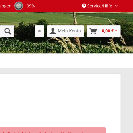
tungen
~99%
Service/Hilfe
Mein Konto
0,00 € *