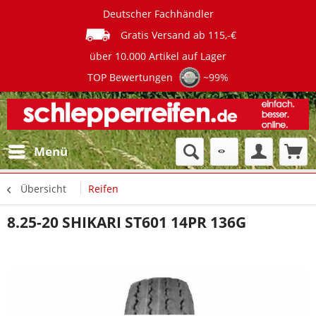
Deutscher Fachhändler
Gratis Versand ab 115,-€
über 10.000 Artikel auf Lager
TOP Bewertungen
~99%
Menü
Übersicht
Reifen
8.25-20 SHIKARI ST601 14PR 136G