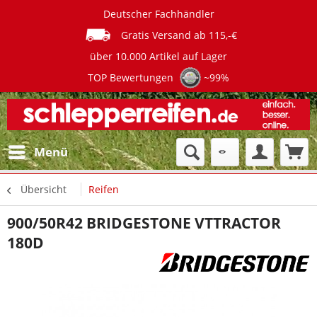
Deutscher Fachhändler
Gratis Versand ab 115,-€
über 10.000 Artikel auf Lager
TOP Bewertungen
~99%
Menü
Übersicht
Reifen
900/50R42 BRIDGESTONE VTTRACTOR
180D