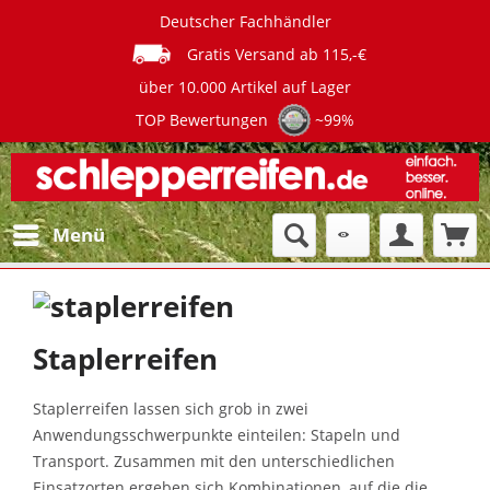
Deutscher Fachhändler
Gratis Versand ab 115,-€
über 10.000 Artikel auf Lager
TOP Bewertungen
~99%
Menü
Staplerreifen
Staplerreifen lassen sich grob in zwei
Anwendungsschwerpunkte einteilen: Stapeln und
Transport. Zusammen mit den unterschiedlichen
Einsatzorten ergeben sich Kombinationen, auf die die