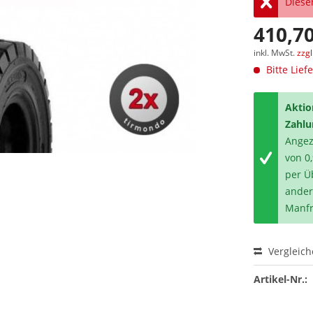
Dieser
410,70
inkl. MwSt.
zzg
Bitte Lief
Aktio
Zahlu
Angeze
von 0
per Ü
ander
Manfr
Vergleic
Artikel-Nr.: