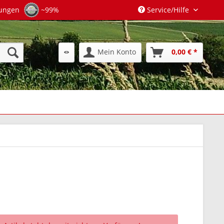
tungen
~99%
Service/Hilfe
Mein Konto
0,00 € *