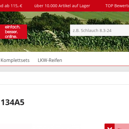
nd ab 115,-€
über 10.000 Artikel auf Lager
TOP Bewer
Komplettsets
LKW-Reifen
 134A5