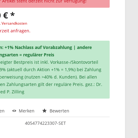
 Artikel steht derzeit nicht zur Verfügung!
 € *
l. Versandkosten
erzeit anfragen.
n: +1% Nachlass auf Vorabzahlung | andere
ngsarten = regulärer Preis
igter Bestpreis ist inkl. Vorkasse-/Skontovorteil
,9% (aktuell durch Aktion +1% = 1,9%) bei Zahlung
berweisung (nutzen >40% d. Kunden). Bei allen
en Zahlungsarten gilt der reguläre Preis. gez.: Dr.
ed P. Zilling
hen
Merken
Bewerten
4054774223307-SET