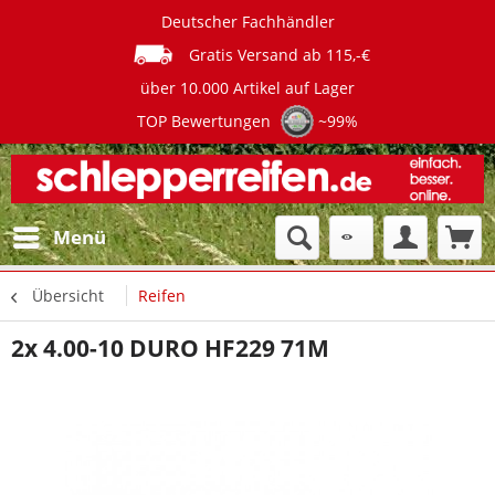
Deutscher Fachhändler
Gratis Versand ab 115,-€
über 10.000 Artikel auf Lager
TOP Bewertungen
~99%
Menü
Übersicht
Reifen
2x 4.00-10 DURO HF229 71M