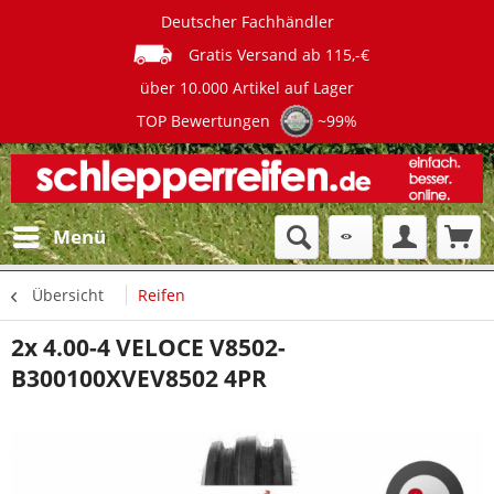
Deutscher Fachhändler
Gratis Versand ab 115,-€
über 10.000 Artikel auf Lager
TOP Bewertungen
~99%
Menü
Übersicht
Reifen
2x 4.00-4 VELOCE V8502-
B300100XVEV8502 4PR