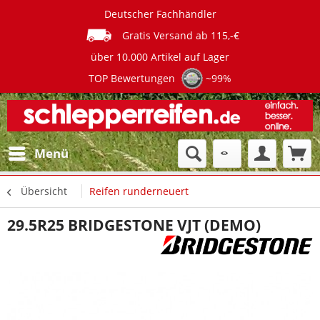
Deutscher Fachhändler
Gratis Versand ab 115,-€
über 10.000 Artikel auf Lager
TOP Bewertungen
~99%
Menü
Übersicht
Reifen runderneuert
29.5R25 BRIDGESTONE VJT (DEMO)