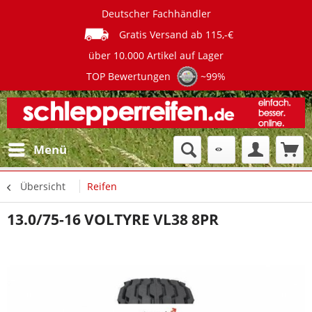
Deutscher Fachhändler
Gratis Versand ab 115,-€
über 10.000 Artikel auf Lager
TOP Bewertungen
~99%
Menü
Übersicht
Reifen
13.0/75-16 VOLTYRE VL38 8PR