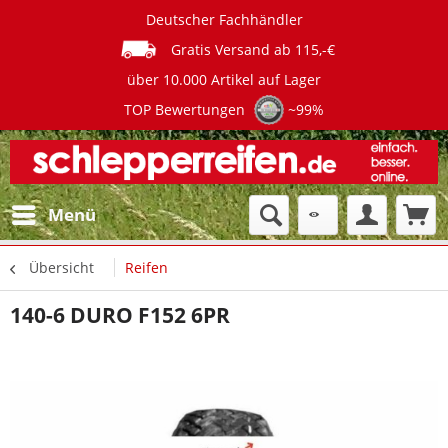
Deutscher Fachhändler
Gratis Versand ab 115,-€
über 10.000 Artikel auf Lager
TOP Bewertungen
~99%
Menü
Übersicht
Reifen
140-6 DURO F152 6PR