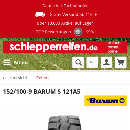
Deutscher Fachhändler
Gratis Versand ab 115,-€
über 10.000 Artikel auf Lager
TOP Bewertungen
~99%
Menü
Übersicht
Reifen
152/100-9 BARUM S 121A5