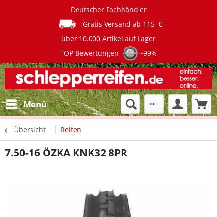
Deutscher Fachhändler
Gratis Versand ab 115,-€
über 10.000 Artikel auf Lager
TOP Bewertungen
~99%
Menü
Übersicht
Reifen
7.50-16 ÖZKA KNK32 8PR